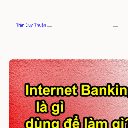
Skip
to
content
Trần Duy Thuận